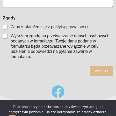
o
Zgody
d
p
Zapoznałam/em się z
polityką prywatności
o
w
Wyrażam zgodę na przetwarzanie danych osobowych
i
podanych w formularzu. Twoje dane podane w
a
formularzu będą przetwarzane wyłącznie w celu
d
udzielenia odpowiedzi na pytanie zawarte w
a
formularzu.
ć
f
o
WYŚLIJ
r
m
u
l
a
r
z
Ta strona korzysta z ciasteczek aby świadczyć usługi na
f
najwyższym poziomie. Dalsze korzystanie ze strony oznacza,
o